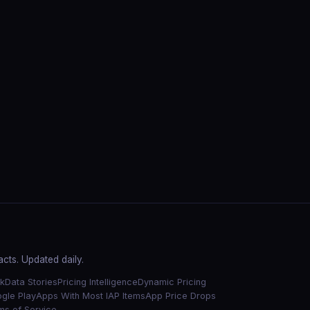
cts. Updated daily.
k
Data Stories
Pricing Intelligence
Dynamic Pricing
gle Play
Apps With Most IAP Items
App Price Drops
ms of Service