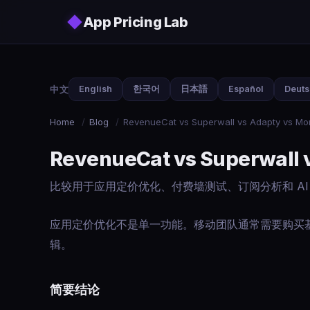
Skip to main content
◆
App Pricing Lab
中文
English
한국어
日本語
Español
Deut
Home
/
Blog
/
RevenueCat vs Superwall vs Adapty
RevenueCat vs Superwa
比较用于应用定价优化、付费墙测试、订阅分析和 AI
应用定价优化不是单一功能。移动团队通常需要购买
辑。
简要结论