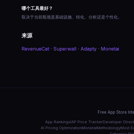
哪个工具最好？
取决于当前瓶颈是基础设施、转化、分析还是个性化。
来源
RevenueCat
·
Superwall
·
Adapty
·
Monetai
Free App Store Int
App Rankings
IAP Price Tracker
Developer Direc
AI Pricing Optimization
Monetai
Methodology
Most E
Category Stat