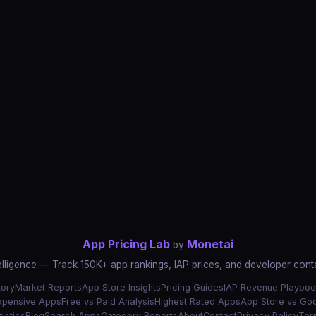
App Pricing Lab
Monetai
by
elligence — Track 150K+ app rankings, IAP prices, and developer conta
tory
Market Reports
App Store Insights
Pricing Guides
IAP Revenue Playboo
xpensive Apps
Free vs Paid Analysis
Highest Rated Apps
App Store vs Goo
istics
Blog
Search Apps
Category Reports
About
Contact
Privacy Policy
Ter