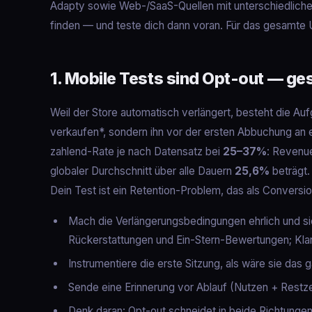
Adapty sowie Web-/SaaS-Quellen mit unterschiedlichen
finden — und teste dich dann voran. Für das gesamte 
1. Mobile Tests sind Opt-out — ge
Weil der Store automatisch verlängert, besteht die Au
verkaufen*, sondern ihn vor der ersten Abbuchung an ei
zahlend-Rate je nach Datensatz bei
25–37%
: Revenu
globaler Durchschnitt über alle Dauern
25,6%
beträgt.
Dein Test ist ein Retention-Problem, das als Conversio
Mach die Verlängerungsbedingungen ehrlich und s
Rückerstattungen und Ein-Stern-Bewertungen; Klar
Instrumentiere die erste Sitzung, als wäre sie das g
Sende eine Erinnerung vor Ablauf (Nutzen + Restzeit
Denk daran: Opt-out schneidet in beide Richtungen 