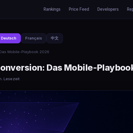
Rankings
Price Feed
Developers
Re
Deutsch
Français
中文
 Das Mobile-Playbook 2026
Conversion: Das Mobile-Playboo
n. Lesezeit