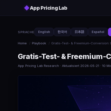
Skip to main content
◆
App Pricing Lab
SPRACHE
English
한국어
日本語
Español
Home
/
Playbook
/
Gratis-Test- & Freemium-Conversion:
Gratis-Test- & Freemium-
App Pricing Lab Research · Aktualisiert 2026-05-21 · 10 Mi