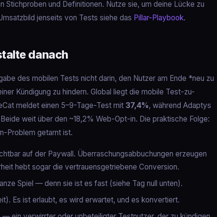
 Stichproben und Definitionen. Nutze sie, um deine Lücke zu
Umsatzbild jenseits von Tests siehe das
Pillar-Playbook
.
stalte danach
fgabe des mobilen Tests nicht darin, den Nutzer am Ende *neu zu
ner Kündigung zu hindern. Global liegt die mobile Test-zu-
eCat meldet einen 5–9-Tage-Test mit
37,4%
, während Adaptys
 Beide weit über den ~18,2% Web-Opt-in. Die praktische Folge:
n-Problem getarnt ist.
ichtbar auf der Paywall. Überraschungsabbuchungen erzeugen
heit hebt sogar die vertrauensgetriebene Conversion.
anze Spiel — denn sie ist es fast (siehe Tag null unten).
). Es ist erlaubt, es wird erwartet, und es konvertiert.
— ein verwirrter oder unbeteiligter Testnutzer, der zu kündigen