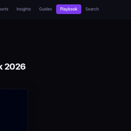
ports
Insights
Guides
Playbook
Search
k 2026