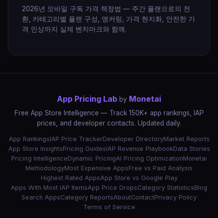
2026년 모바일 구독 가격 책정법 — 주간 플랜으로의 전
환, 카테고리별 플랜 구성, 앵커링, 가격 현지화, 안전한 가
격 인상까지 실제 벤치마크와 함께.
App Pricing Lab
Monetai
by
Free App Store Intelligence — Track 150K+ app rankings, IAP
prices, and developer contacts. Updated daily.
App Rankings
IAP Price Tracker
Developer Directory
Market Reports
App Store Insights
Pricing Guides
IAP Revenue Playbook
Data Stories
Pricing Intelligence
Dynamic Pricing
AI Pricing Optimization
Monetai
Methodology
Most Expensive Apps
Free vs Paid Analysis
Highest Rated Apps
App Store vs Google Play
Apps With Most IAP Items
App Price Drops
Category Statistics
Blog
Search Apps
Category Reports
About
Contact
Privacy Policy
Terms of Service