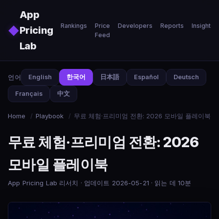
Skip to main content
App
Rankings
Price
Developers
Reports
Insights
◆
Pricing
Feed
Lab
언어
English
한국어
日本語
Español
Deutsch
Français
中文
Home
/
Playbook
/
무료 체험·프리미엄 전환: 2026 모바일 플레이북
무료 체험·프리미엄 전환: 2026
모바일 플레이북
App Pricing Lab 리서치 · 업데이트 2026-05-21 · 읽는 데 10분