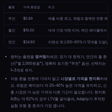
플랜
가격 중앙값
비고
주간
$5.99
매출 비중 최고, 체험과 함께면 전환 최고,
월간
$10.00
대개 가장 약한 티어, 메인 페이월에서 비
연간
$34.80
리텐션 최고(50~60%가 12개월 도달), 
원하는 플랜을
앵커링
하세요: 정가 대 현재가, 연간의 월 환
산("월 2,900원꼴"), 명확히 표기한 "추천" 옵션. 선택지는
1~3개로 유지.
자동 환율 변환에 기대지 말고
시장별로 가격을 현지화
하세
요. 유럽은 북미보다 약 20~40% 높은 가격을 유지하고, 신
흥 시장은 더 낮은 가격과 다른 기간이 필요합니다. 현지화
A/B는 약 62%의 경우 LTV를 끌어올려, Adapty가 추적한
실험 유형 중 효과가 가장 큽니다.