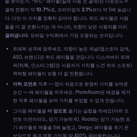
을 보이는가. "하드" 페이월(실제 사용 전 결제)은 다운로드→
결제 전환이 약
10.7%
로, 프리미엄의
2.1%
보다 약 5배 높습니
다. 다만 이 수치를 정확히 읽어야 합니다. 하드 페이월은 사람
들을 더 잘 전환시키는 게 아니라, 의향이 낮은 사용자를 미리
걸러냅니다
. 모바일 수익화에서 가장 오용되는 숫자입니다.
트래픽 성격에 맞추세요. 의향이 높은 채널(앱스토어 검색,
ASO, 브랜드)은 하드 페이월을 견딥니다. 디스커버리 트래
픽(틱톡, 인스타그램)은 사용자가 가치를 느낀 뒤의 소프트/
맥락형 페이월이 보통 더 잘 전환됩니다.
아하 모먼트
직후 — 앱이 처음으로 분명히 가치를 보여준
순간 — 에 페이월을 띄우세요. PhotoRoom은 배경을 제거
한 직후 페이월을 보여 가치를 부정할 수 없게 만듭니다.
그다음 페이월을
더 앞으로
옮기는 실험을 하세요(아하 모
먼트 이전이라도, 닫기 가능하게). Rootd는 닫기 가능한 초
기 페이월로 매출을 5배 늘렸고, Greg는 페이월을 초기 온
보딩으로 옮겨 체험 가입을 약 400% 끌어올렸습니다.