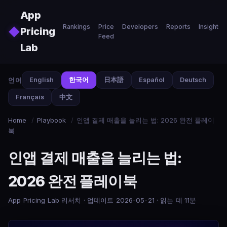
Skip to main content
App
Rankings
Price
Developers
Reports
Insights
◆
Pricing
Feed
Lab
언어
English
한국어
日本語
Español
Deutsch
Français
中文
Home
/
Playbook
/
인앱 결제 매출을 늘리는 법: 2026 완전 플레이
북
인앱 결제 매출을 늘리는 법:
2026 완전 플레이북
App Pricing Lab 리서치 · 업데이트 2026-05-21 · 읽는 데 11분