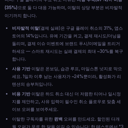
(35%)
으로 둘 다 대응 가능하며, 이탈의 상당 부분은 비자발적
이기까지 합니다.
비자발적 이탈
(결제 실패)은 구글 플레이 취소의 31%, 앱스
토어의 14%입니다. 유예 기간을 켜고, 결제 재시도/더닝을
돌리며, 결제 이슈 이벤트에 브랜드 푸시/이메일을 트리거
하세요 — 스마트 재시도는 실패 결제의 최대 ~30%를 복구
합니다.
사용 기반
이탈은 온보딩, 습관 루프, 마일스톤 넛지로 막으
세요. 1일차 이후 남는 사용자가 ~24%뿐이라, 활성화가 리
텐션의 승부처입니다.
비용 기반
이탈은 하드 취소 대신 더 저렴한 티어나 일시정
지를 제안하고, 사유 입력이 필수인 취소 플로우로 맞춤 세
이브 오퍼를 보여주세요.
이탈한 구독자를 위한
윈백
오퍼를 만드세요. 할인된 다개
월 오퍼가 무료 한 달을 이길 수 있습니다: 한 테스트에서 "3