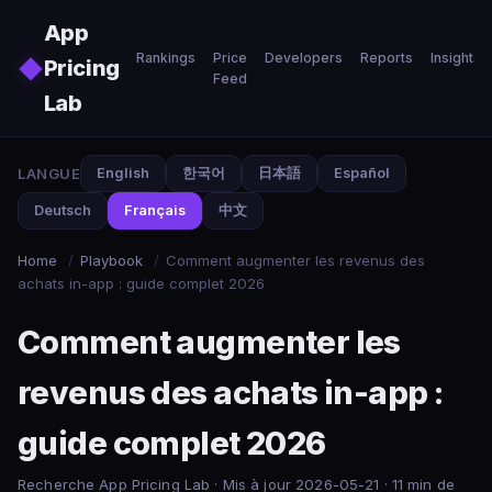
Skip to main content
App
Rankings
Price
Developers
Reports
Insights
◆
Pricing
Feed
Lab
LANGUE
English
한국어
日本語
Español
Deutsch
Français
中文
Home
/
Playbook
/
Comment augmenter les revenus des
achats in-app : guide complet 2026
Comment augmenter les
revenus des achats in-app :
guide complet 2026
Recherche App Pricing Lab · Mis à jour 2026-05-21 · 11 min de