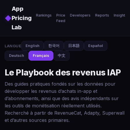
Skip to main content
App
Rankings
Price
Developers
Reports
Insights
◆
Pricing
Feed
Lab
LANGUE
English
한국어
日本語
Español
Deutsch
Français
中文
Le Playbook des revenus IAP
Des guides pratiques fondés sur les données pour
développer les revenus d’achats in-app et
d’abonnements, ainsi que des avis indépendants sur
les outils de monétisation réellement utilisés.
Recherché à partir de RevenueCat, Adapty, Superwall
et d’autres sources primaires.