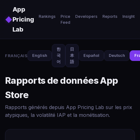
Skip to main content
App
Rankings
Price
Developers
Reports
Insights
◆
Pricing
Feed
Lab
한
日
FRANÇAIS
English
국
本
Español
Deutsch
Fr
어
語
Rapports de données App
Store
Rapports générés depuis App Pricing Lab sur les prix
atypiques, la volatilité IAP et la monétisation.