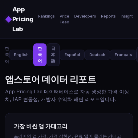
Skip to main content
App
Rankings
Price
Developers
Reports
Insights
◆
Pricing
Feed
Lab
한
한
日
국
English
국
本
Español
Deutsch
Français
어
語
어
앱스토어 데이터 리포트
App Pricing Lab 데이터베이스로 자동 생성한 가격 이상
치, IAP 변동성, 개발사 수익화 패턴 리포트입니다.
가장 비싼 앱 카테고리
프리미엄 앱 가격, 가격 상한선, 유료 앱이 몰리는 카테고