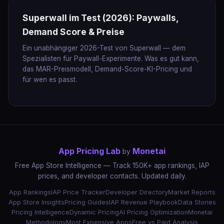
Superwall im Test (2026): Paywalls,
Demand Score & Preise
Ein unabhängiger 2026-Test von Superwall — dem
Spezialisten für Paywall-Experimente. Was es gut kann,
das MAR-Preismodell, Demand-Score-KI-Pricing und
für wen es passt.
App Pricing Lab
Monetai
by
Free App Store Intelligence — Track 150K+ app rankings, IAP
prices, and developer contacts. Updated daily.
App Rankings
IAP Price Tracker
Developer Directory
Market Reports
App Store Insights
Pricing Guides
IAP Revenue Playbook
Data Stories
Pricing Intelligence
Dynamic Pricing
AI Pricing Optimization
Monetai
Methodology
Most Expensive Apps
Free vs Paid Analysis