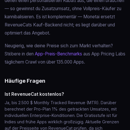
denen einen personalisierten Rabatt aus, die einen brauchen
— so gewinnst du Zusatzumsatz, ohne Vollpreis-Käufer zu
kannibalisieren. Es ist komplementär — Monetai ersetzt
RevenueCats Kauf-Backend nicht; es liegt darüber und
optimiert das Angebot.
Neugierig, wie deine Preise sich zum Markt verhalten?
Stöbere in den
App-Preis-Benchmarks
aus App Pricing Labs
täglichem Crawl von über 135.000 Apps.
Häufige Fragen
Ist RevenueCat kostenlos?
Ja, bis 2.500 $ Monthly Tracked Revenue (MTR). Darüber
berechnet der Pro-Plan 1% des getrackten Umsatzes, mit
individuellen Enterprise-Konditionen. Die Gratisstufe ist für
Indies und frühe Apps wirklich großzügig. Aktuelle Grenzen
auf der Preisseite von RevenueCat prüfen, da sich