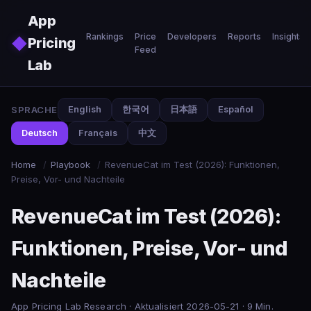
Skip to main content
App
Rankings
Price
Developers
Reports
Insights
◆
Pricing
Feed
Lab
SPRACHE
English
한국어
日本語
Español
Deutsch
Français
中文
Home
/
Playbook
/
RevenueCat im Test (2026): Funktionen,
Preise, Vor- und Nachteile
RevenueCat im Test (2026):
Funktionen, Preise, Vor- und
Nachteile
App Pricing Lab Research · Aktualisiert 2026-05-21 · 9 Min.