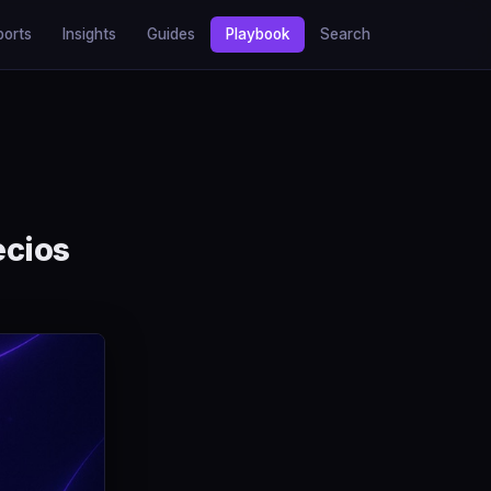
ports
Insights
Guides
Playbook
Search
ecios