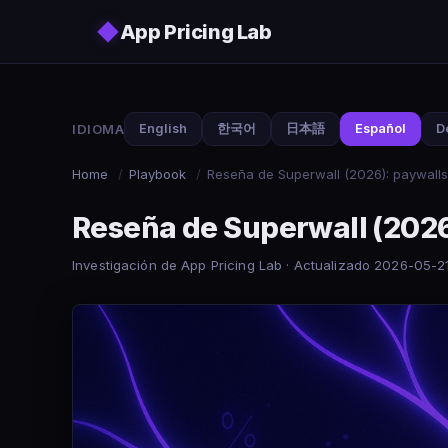
Skip to main content
◆
App Pricing Lab
IDIOMA
English
한국어
日本語
Español
D
Home
/
Playbook
/
Reseña de Superwall (2026): paywall
Reseña de Superwall (2026
Investigación de App Pricing Lab · Actualizado 2026-05-21