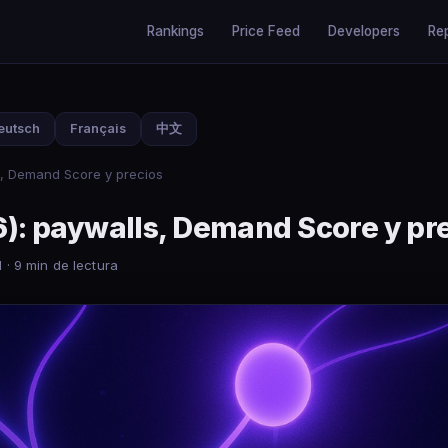
Rankings
Price Feed
Developers
Re
eutsch
Français
中文
s, Demand Score y precios
): paywalls, Demand Score y pr
 · 9 min de lectura