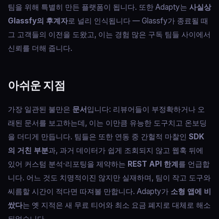
팀을 위해 특별히 만든 플랫폼이 됩니다. 또한 Adapty는
사실상
Glassfy의 후계자
로 널리 인식됩니다 — Glassfy가 종료될 때
그 고객들의 이전을 도왔고, 이는 경험 많은 구독 팀들 사이에서
신뢰를 더해 줍니다.
아쉬운 지점
가장 일관된 불만은
문서
입니다: 리뷰어들이 부정확하거나 오
래된 문서를 보고하는데, 이는 이만큼 유능한 도구치고 온보딩
을 더디게 만듭니다. 팀들은 또한 연동 중 간헐적 마찰인
SDK
의 거친 부분
과, 과거 데이터가 쉽게 조회되지 않고 웹훅 뒤에
있어 커스텀 분석·리포팅을 제약하는
REST API 한계
를 언급합
니다. 어느 것도 치명적이진 않지만 실재하며, 팀이 작고 도구와
씨름할 시간이 적다면 따져볼 만합니다. Adapty가
소형 앱에 비
쌌다
는 옛 지적은 새 무료 티어와 최소 요금 폐지로 대체로 해소
되었습니다.