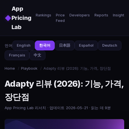
Skip to main content
App
Rankings
Price
Developers
Reports
Insights
◆
Pricing
Feed
Lab
언어
English
한국어
日本語
Español
Deutsch
Français
中文
Home
/
Playbook
/
Adapty 리뷰 (2026): 기능, 가격, 장단점
Adapty 리뷰 (2026): 기능, 가격,
장단점
App Pricing Lab 리서치 · 업데이트 2026-05-21 · 읽는 데 9분