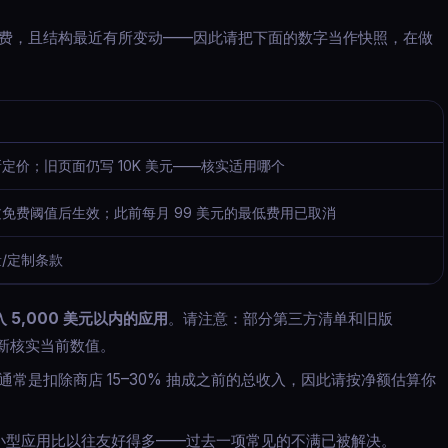
费，且结构最近有所变动——因此请把下面的数字当作快照，在做
定价；旧页面仍写 10K 美元——核实适用哪个
免费阈值后生效；此前每月 99 美元的最低费用已取消
/定制条款
5,000 美元以内的应用
。请注意：部分第三方清单和旧版
新核实当前数值。
 通常是扣除商店 15–30% 抽成之前的总收入，因此请按净额估算你
y 对小型应用比以往友好得多——过去一项常见的不满已被解决。