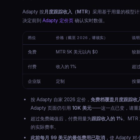
Adapty 按
月度跟踪收入（MTR）
采用基于用量的模型计
决定前到
Adapty 定价页
确认实时数值。
档位
价格（截至 2026，请核实）
说明
免费
MTR 5K 美元以内 $0
较新
付费
收入的 1%
超过
企业版
定制
按量
按 Adapty 自家 2026 定价，
免费档覆盖月度跟踪收入 
Adapty 页面仍引用
10K 美元
——这一点已变，请重
超过免费阈值后，付费用量为
跟踪收入的 1%
。MTR
的实际费率。
此前每月 99 美元的最低费用已取消
，使 Adapt