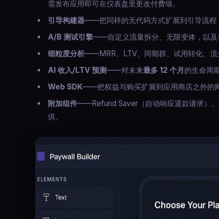
需发布应用即可在仪表盘里更改付费墙。
引导构建器
——把同样的无代码方式扩展到引导流程
A/B 测试引擎
——自定义流量拆分、无限变体，以及
细粒度分析
——MRR、LTV、同期群、试用转化、
AI 收入/LTV 预测
——对未来
最多 12 个月
的生命周期
Web SDK
——把权益与购买扩展到应用商店之外的
附加组件
——Refund Saver（自动响应退款请求）、UA
供。