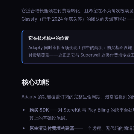
它适合增长瓶颈在付费墙转化、且希望在不为每次改动发
Glassfy（已于 2024 年底关停）的团队的天然落脚
它在技术栈中的位置
Adapty 同时承担五项变现工作中的两项：购买基础
付费墙覆盖——这正是它与 Superwall 这类付费墙专
核心功能
Adapty 的功能覆盖订阅的完整生命周期。最常被提到的
购买 SDK
——对 StoreKit 与 Play Billi
其上的基础设施层。
原生渲染付费墙构建器
——一个远程、无代码的编辑