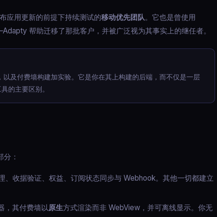
布应用更新的前提下持续测试的
移动优先团队
。它也是曾使用
处——Adapty 帮助迁移了那批客户，并被广泛视为其事实上的继任者。
设施，以及付费墙构建加实验。它是你在其上构建的后端，而不仅是一层
业工具的主要区别。
部分：
ng 的跨平台处理、收据验证、权益、订阅状态同步与 Webhook。其他一切都建立
器，其付费墙以
原生
方式渲染而非 WebView，并可离线显示。你无