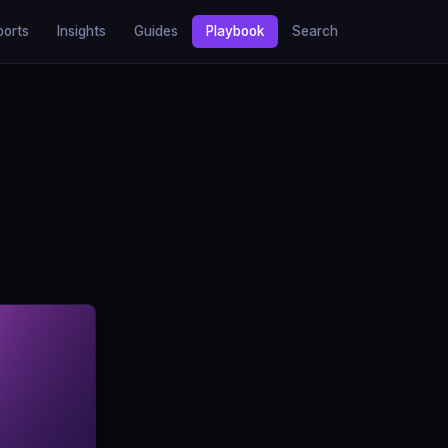
ports
Insights
Guides
Playbook
Search