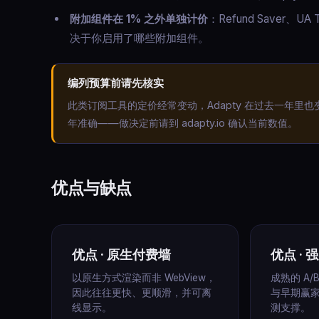
附加组件在 1% 之外单独计价
：Refund Saver、U
决于你启用了哪些附加组件。
编列预算前请先核实
此类订阅工具的定价经常变动，Adapty 在过去一年里
年准确——做决定前请到 adapty.io 确认当前数值。
优点与缺点
优点 · 原生付费墙
优点 ·
以原生方式渲染而非 WebView，
成熟的 A
因此往往更快、更顺滑，并可离
与早期赢家
线显示。
测支撑。